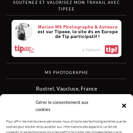
SOUTENEZ ET VALORISEZ MON TRAVAIL AVEC
TIPEEE
Marion MS Photographe & Auteure
est sur Tipeee, le site #1 en Europe
de Tip participatif !
tip!
3 tipeurs
MS PHOTOGRAPHE
Rustrel, Vaucluse, France
siret :513 349 902
Gérer le consentement aux
06.08.50.16.28
cookies
contact.msphotographe (at) gmail.com
Pour offrir les meilleures expériences, nous utilisons des technologies telles que les
cookies pour stocker et/ou accéder aux informations des appareils. Le fait de
consentir à ces technologies nous permettra de traiter des données telles que le