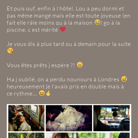
Et puis ouf, enfin à l hôtel. Lou a peu dormi et
pas même mangé mais elle est toute joyeuse (en
fait elle râle moins qu à la maison
) go à la
piscine, c est mérité
Je vous dis à plus tard ou à demain pour la suite
Vous êtes prêts j espére ?!
Ha j oublié, on a perdu nounours à Londres
heureusement je l'avais pris en double mais à
ce rythme...