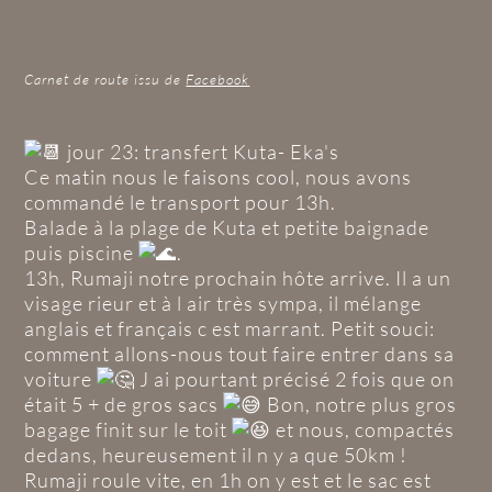
Carnet de route issu de
Facebook
jour 23: transfert Kuta- Eka's
Ce matin nous le faisons cool, nous avons
commandé le transport pour 13h.
Balade à la plage de Kuta et petite baignade
puis piscine
.
13h, Rumaji notre prochain hôte arrive. Il a un
visage rieur et à l air très sympa, il mélange
anglais et français c est marrant. Petit souci:
comment allons-nous tout faire entrer dans sa
voiture
J ai pourtant précisé 2 fois que on
était 5 + de gros sacs
Bon, notre plus gros
bagage finit sur le toit
et nous, compactés
dedans, heureusement il n y a que 50km !
Rumaji roule vite, en 1h on y est et le sac est