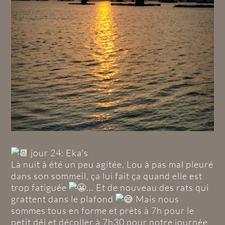
jour 24: Eka's
Là nuit à été un peu agitée, Lou à pas mal pleuré
dans son sommeil, ça lui fait ça quand elle est
trop fatiguée
... Et de nouveau des rats qui
grattent dans le plafond
Mais nous
sommes tous en forme et prêts à 7h pour le
petit déj et décoller à 7h30 pour notre journée