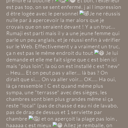
prendre la douche ?
Et bon, l extérieur
est pas top, on se sent enfermé, j ai l impression
d être logée avec le personnel
Je ne réussis
nulle par à apercevoir la mer alors que je
croyais que on seraient devant ! Y a un truc...
Rumaji est parti mais il y a une jeune femme qui
parle un peu anglais, et je réussi enfin à vérifier
sur le Web. Effectivement y a vraiment un truc,
ça n est pas le même endroit du tout
Je lui
demande et elle me fait signe que c est bien ici
mais "plus loin", la où on est installé c est "new"
.. Heu... Et on peut pas y aller... là bas ? On
dirait que si.... On va aller voir... OK.... Ha oui,
là ça ressemble ! C est quand même plus
sympa, une "terrasse" avec des sièges, les
chambres sont bien plus grandes même si ça
reste "local" (pas de chasse d eau ni de lavabo,
pas de drap de dessus et 1 serviette par
chambre
) et on aperçoit la plage pas loin ,
haaaaa c est mieux
Allez je remballe, on