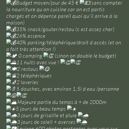
Budget moyen/jour de 45 €
(sans compter
la nourriture qu on cuisine car on est partis
chargés et on dépense pareil quoi qu'il arrive à la
maison)
35% snack/gouter/restau (c est assez cher)
26% essence
40% parking/téléphérique/droit d accès (et on
a fait très attention !)
0 camping
(sinon on double le budget)
11 nuits avec vue !
2 restaus
2 téléphériques
2 laveries
5 douches, avec environ 1,5l d eau /personne
Majeure partie du temps à + de 2000m
5 jours de beau temps
3 jours de grisaille et pluie
3 jours de soleil + averses
Environ 600 photos partagées avec vous sur