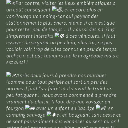
Par contre, visiter les lieux emblématiques a
un coût conséquent
, et encore plus en
van/fourgon/camping-car qui payent des
stationnements plus chers, même si ce n est que
pour rester peu de temps... Il y aussi des parking
simplement interdits
à ces véhicules. Il faut
essayer de se garer un peu loin, plus tôt, ne pas
vouloir voir trop de sites connus en peu de temps,
bref ce n est pas toujours facile ni agréable mais c
est ainsi !
Après deux jours à prendre nos marques
(comme pour tout périple qui sort un peu des
normes il faut "s y faire" et il y avait le trajet un
peu fatiguant ), nous avons commencé à prendre
vraiment du plaisir. Il faut dire que voyager en
fourgon
avec un enfant en bas âge
, en
camping sauvage
et en bougeant sans cesse ce
ne sont pas vraiment des vacances au sens où on l
entend (et encore on a vu bien "pire" que nous !) !