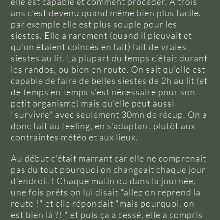
elle est capable et comment procéder. A trois
ans c'est devenu quand même bien plus facile,
par exemple elle est plus souple pour les
siestes. Elle a rarement (quand il pleuvait et
qu'on étaient coincés en fait) fait de vraies
siestes au lit. La plupart du temps c’était durant
les randos, ou bien en route. On sait qu'elle est
capable de faire de belles siestes de 2h au lit (et
de temps en temps s'est nécessaire pour son
petit organisme) mais qu'elle peut aussi
"survivre" avec seulement 30mn de récup. On a
donc fait au feeling, en s'adaptant plutôt aux
contraintes météo et aux lieux.
Au début c'était marrant car elle ne comprenait
pas du tout pourquoi on changeait chaque jour
d'endroit ! Chaque matin ou dans la journée,
une fois prêts on lui disait "allez on reprend la
route !" et elle répondait "mais pourquoi, on
est bien là ?! " et puis ça a cessé, elle a compris