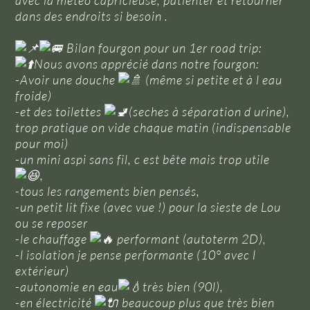
avec la meteo capricieuse, patienter et retourner
dans des endroits si besoin .
Bilan fourgon pour un 1er road trip:
Nous avons apprécié dans notre fourgon:
-Avoir une douche
(même si petite et à l eau
froide)
-et des toilettes
(seches à séparation d urine),
trop pratique on vide chaque matin (indispensable
pour moi)
-un mini aspi sans fil, c est bête mais trop utile
,
-tous les rangements bien pensés,
-un petit lit fixe (avec vue !) pour la sieste de Lou
ou se reposer
-le chauffage
performant (autoterm 2D),
-l isolation je pense performante (10° avec l
extérieur)
-autonomie en eau
très bien (90l),
-en électricité
beaucoup plus que très bien