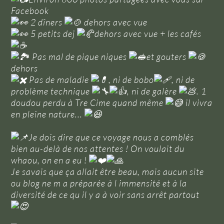
Facebook
2 dîners
dehors avec vue
5 petits dej
dehors avec vue + les cafés
Pas mal de pique niques
et gouters
dehors
Pas de maladie
, ni de bobo
, ni de
problème technique
, ni de galère
. 1
doudou perdu à Tre Cime quand même
il vivra
en pleine nature...
Je dois dire que ce voyage nous a comblés
bien au-delà de nos attentes ! On voulait du
whaou, on en a eu !
Je savais que ça allait être beau, mais aucun site
ou blog ne m a préparée à l immensité et à la
diversité de ce qu il y a à voir sans arrêt partout