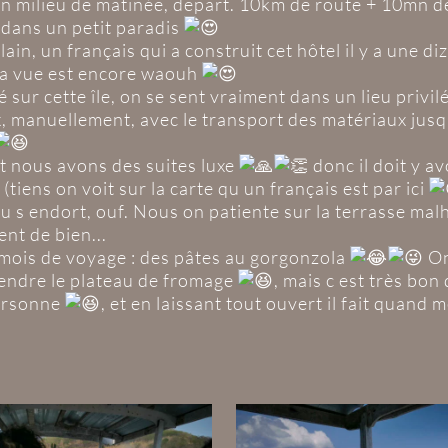
 en milieu de matinée, depart. 10km de route + 10mn d
dans un petit paradis
, un français qui a construit cet hôtel il y a une di
 la vue est encore waouh
cité sur cette île, on se sent vraiment dans un lieu pri
 manuellement, avec le transport des matériaux jusqu
et nous avons des suites luxe
donc il doit y a
(tiens on voit sur la carte qu un français est par ici
ou s endort, ouf. Nous on patiente sur la terrasse 
ent de bien...
 mois de voyage : des pâtes au gorgonzola
On
rendre le plateau de fromage
, mais c est très b
personne
, et en laissant tout ouvert il fait quand