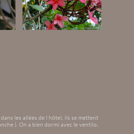
ans les allées de l hôtel, ils se mettent
anche ). On a bien dormi avec le ventilo,