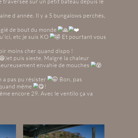
e traversée sur un petit bateau depuis le
zaine d année. Il y a 5 bungalows perchés,
vilégié de bout du monde
'ici, etc je suis KO
Et pourtant vous
voir moins cher quand dispo !
)et puis sieste. Malgré la chaleur
malheureusement envahie de mouches
 a pas pu résister
Bon, pas
on quand même
!
 même encore 29. Avec le ventilo ça va