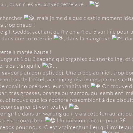
au, ouvrir les yeux avec cette vue...
s chercher
, mais je me dis que c est le moment idéal 
ra trop chaud !
e gili Gedde, sachant qu il y en a 4 ou 5 sur l île pour
s dans une cocoteraie
, dans la mangrove
, da
verte à marée haute !
gs et 1 ou 2 cabane qui organise du snorkeling, et p
e, tres tranquille
...
n savoure un bon petit déj. Une crêpe au miel, trop bo
 en bas de l hôtel, accompagnés de mes parents cette
de corail coloré aves leurs habitants
On trouve de
bar, très grosses, orange ou marron, qui semblent irr
, et trouve que les rochers ressemblent à des biscui
 accompagner et voir tout ça
 grillé dans un warung qu il y a à côté (on aurait pu l
is c est trooop bon
Un poisson chacun pour 3€
epos pour nous. C est vraiment un lieu qui invite au f