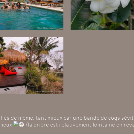
illés de même, tant mieux car une bande de coqs sévit d
mieux
(la prière est relativement lointaine en rev