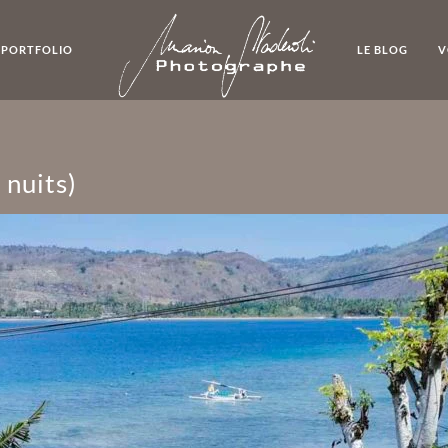
 PORTFOLIO
LE BLOG
V
 nuits)