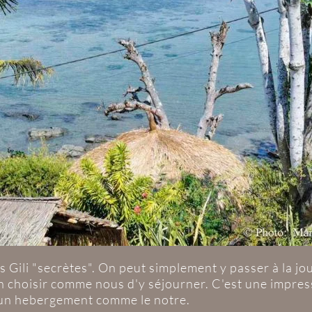
les Gili "secrètes". On peut simplement y passer à la 
n choisir comme nous d'y séjourner. C'est une impress
 un hebergement comme le notre.