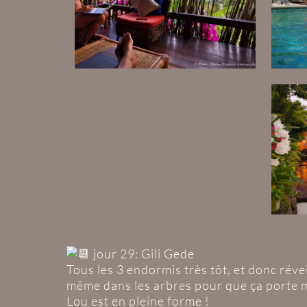
jour 29: Gili Gede
Tous les 3 endormis très tôt, et donc réve
même dans les arbres pour que ça porte 
Lou est en pleine forme !