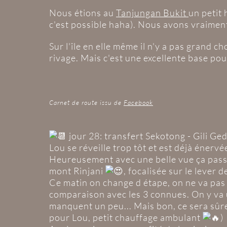
Nous étions au
Tanjungan Bukit
un petit 
c'est possible haha). Nous avons vraime
Sur l'île en elle même il n'y a pas grand ch
rivage. Mais c'est une excellente base po
Carnet de route issu de
Facebook
jour 28: transfert Sekotong - Gili Ge
Lou se réveille trop tôt et est déjà énerv
Heureusement avec une belle vue ça pa
mont Rinjani
, focalisée sur le lever 
Ce matin on change d étape, on ne va pas t
comparaison avec les 3 connues. On y va u
manquent un peu... Mais bon, ce sera sûrem
pour Lou, petit chauffage ambulant
)