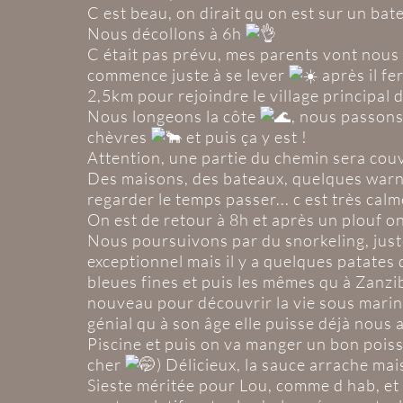
C est beau, on dirait qu on est sur un bate
Nous décollons à 6h
C était pas prévu, mes parents vont nou
commence juste à se lever
après il fe
2,5km pour rejoindre le village principal d
Nous longeons la côte
, nous passon
chèvres
et puis ça y est !
Attention, une partie du chemin sera cou
Des maisons, des bateaux, quelques warnun
regarder le temps passer... c est très calm
On est de retour à 8h et après un plouf o
Nous poursuivons par du snorkeling, juste
exceptionnel mais il y a quelques patates 
bleues fines et puis les mêmes qu à Zanzi
nouveau pour découvrir la vie sous marine
génial qu à son âge elle puisse déjà nous
Piscine et puis on va manger un bon poisson
cher
) Délicieux, la sauce arrache ma
Sieste méritée pour Lou, comme d hab, et r