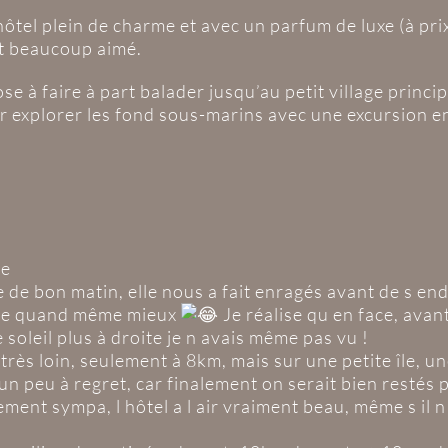
hôtel plein de charme et avec un parfum de luxe (à pr
nt beaucoup aimé.
ose à faire à part balader jusqu’au petit village princi
ur explorer les fond sous-marins avec une excursion e
de
ée de bon matin, elle nous a fait enragés avant de s en
sse quand même mieux
Je réalise qu en face, avant
de soleil plus à droite je n avais même pas vu !
rès loin, seulement à 8km, mais sur une petite île, u
n peu à regret, car finalement on serait bien restés p
ent sympa, l hôtel a l air vraiment beau, même s il n 