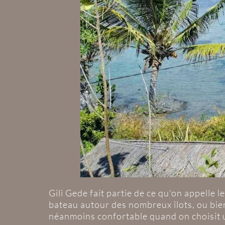
Gili Gede fait partie de ce qu'on appelle 
bateau autour des nombreux îlots, ou bie
néanmoins confortable quand on choisit