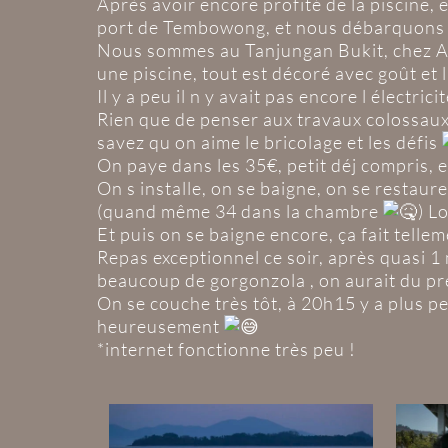
Après avoir encore profité de la piscine,
port de Tembowong, et nous débarquons 
Nous sommes au Tanjungan Bukit, chez Alain
une piscine, tout est décoré avec goût et
Il y a peu il n y avait pas encore l électri
Rien que de penser aux travaux colossaux,
savez qu on aime le bricolage et les défis
On paye dans les 35€, petit déj compris, 
On s installe, on se baigne, on se restaure 
(quand même 34 dans la chambre
) L
Et puis on se baigne encore, ça fait tellem
Repas exceptionnel ce soir, après quasi 1
beaucoup de gorgonzola , on aurait du p
On se couche très tôt, à 20h15 y a plus 
heureusement
*internet fonctionne très peu !