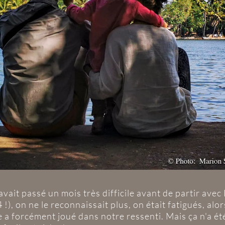
n avait passé un mois très difficile avant de partir av
 !), on ne le reconnaissait plus, on était fatigués, alor
use a forcément joué dans notre ressenti. Mais ça n'a é