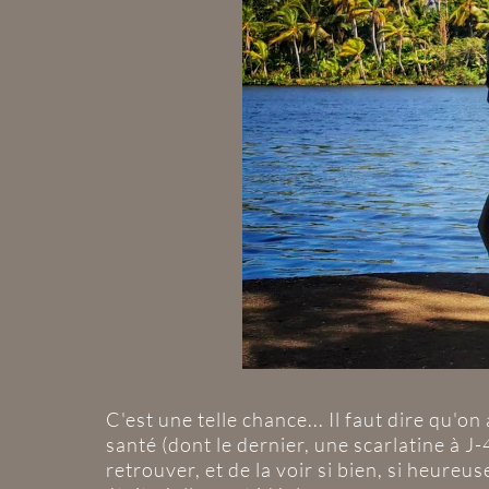
C'est une telle chance... Il faut dire qu'o
santé (dont le dernier, une scarlatine à J-4
retrouver, et de la voir si bien, si heure