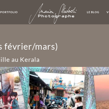
 PORTFOLIO
LE BLOG
V
s février/mars)
ille au Kerala