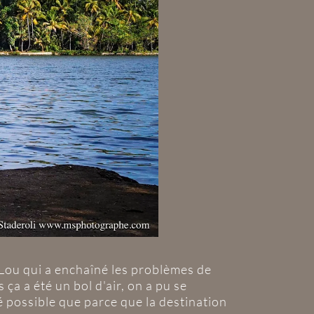
ec Lou qui a enchaîné les problèmes de
s ça a été un bol d'air, on a pu se
té possible que parce que la destination