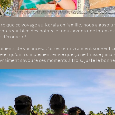
re que ce voyage au Kerala en famille, nous a absolu
tentes sur bien des points, et nous avons une intense
e découvrir !
s moments de vacances. J'ai ressenti vraiment souvent 
e et qu'on a simplement envie que ça ne finisse jamais.
vraiment savouré ces moments à trois, juste le bonheu