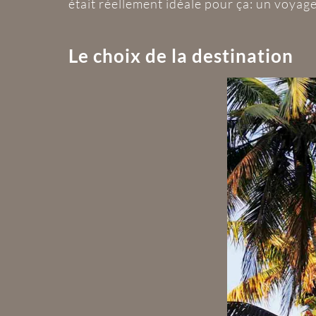
était réellement idéale pour ça: un voyage 
Le choix de la destination