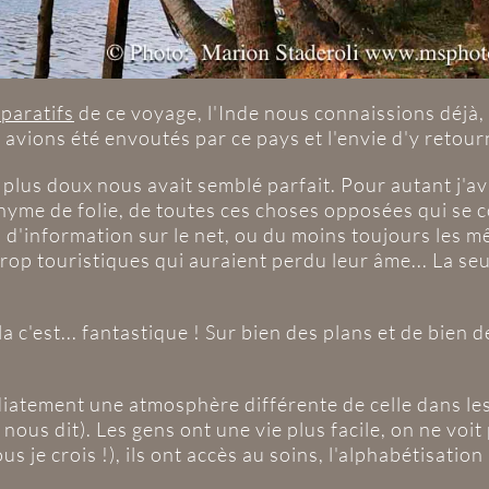
éparatifs
de ce voyage, l'Inde nous connaissions déjà, ma
vions été envoutés par ce pays et l'envie d'y retourn
 plus doux nous avait semblé parfait. Pour autant j'av
onyme de folie, de toutes ces choses opposées qui se cô
 d'information sur le net, ou du moins toujours les m
op touristiques qui auraient perdu leur âme... La seu
 c'est... fantastique ! Sur bien des plans et de bien d
diatement une atmosphère différente de celle dans les
 nous dit). Les gens ont une vie plus facile, on ne voi
s je crois !), ils ont accès au soins, l'alphabétisation 