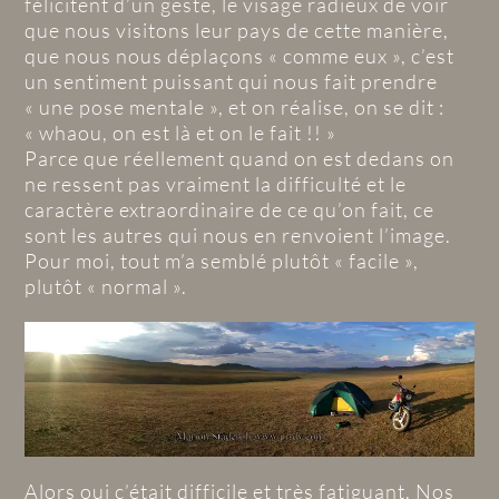
félicitent d’un geste, le visage radieux de voir
que nous visitons leur pays de cette manière,
que nous nous déplaçons « comme eux », c’est
un sentiment puissant qui nous fait prendre
« une pose mentale », et on réalise, on se dit :
« whaou, on est là et on le fait !! »
Parce que réellement quand on est dedans on
ne ressent pas vraiment la difficulté et le
caractère extraordinaire de ce qu’on fait, ce
sont les autres qui nous en renvoient l’image.
Pour moi, tout m’a semblé plutôt « facile »,
plutôt « normal ».
Alors oui c’était difficile et très fatiguant. Nos