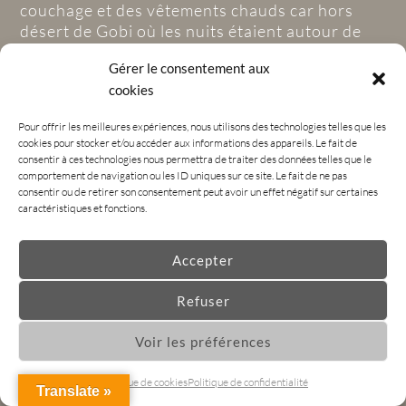
couchage et des vêtements chauds car hors
désert de Gobi où les nuits étaient autour de
20° la température descend bien lorsqu’il n’y a
Gérer le consentement aux
plus de soleil. Nous avions entre 5 et 10° dans
cookies
la tente la nuit.
La météo est très changeante et chaque jour ou
Pour offrir les meilleures expériences, nous utilisons des technologies telles que les
presque nous avions à la fois du soleil (brûlant,
cookies pour stocker et/ou accéder aux informations des appareils. Le fait de
la plupart du pays est en altitude) du vent fort
consentir à ces technologies nous permettra de traiter des données telles que le
et des averses. En fait il fait beau et tout d’un
comportement de navigation ou les ID uniques sur ce site. Le fait de ne pas
consentir ou de retirer son consentement peut avoir un effet négatif sur certaines
coup c’est la tempête ! En hauteur il peut y
caractéristiques et fonctions.
avoir de la neige. En gros, un climat de
montagne.
Nous avons eu plutôt du beau temps, mais
Accepter
nous avons été embêtés 3 jours vers la fin, où il
a beaucoup plu, on s’est vraiment gelés en
Refuser
moto, et ça a changé nos plans car nous avons
Voir les préférences
du opter à contre cœur pour des nuits
supplémentaires en yourtes… impossible de
Politique de cookies
Politique de confidentialité
nous réchauffer sinon…
Translate »