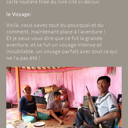
carte routière tirée du livre cité ci-dessus
le Voyage:
Voilà, vous savez tout du pourquoi et du
comment, maintenant place à l’aventure !
Et je peux vous dire que ce fut la grande
aventure, et ce fut un voyage intense et
inoubliable, un voyage parfait avec tout ce qui
ne l’a pas été !