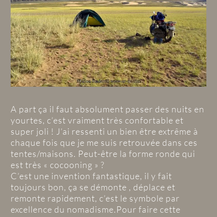
A part ça il faut absolument passer des nuits en
yourtes, c’est vraiment très confortable et
super joli ! J’ai ressenti un bien être extrême à
chaque fois que je me suis retrouvée dans ces
tentes/maisons. Peut-être la forme ronde qui
est très « cocooning » ?
C’est une invention fantastique, il y fait
toujours bon, ça se démonte , déplace et
remonte rapidement, c’est le symbole par
excellence du nomadisme.Pour faire cette