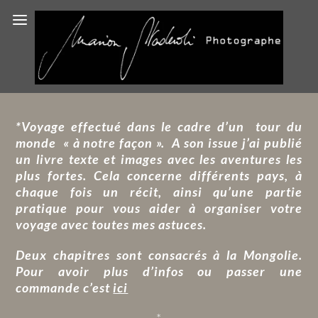
*Voyage effectué dans le cadre d’un tour du
monde « à notre façon ». A son issue j’ai publié
un livre texte et images avec les aventures les
plus fortes. Cela concerne différents pays, à
chaque fois un récit, ainsi qu’une partie
pratique pour vous aider à organiser votre
voyage avec toutes mes astuces.
Deux chapitres sont consacrés à la Mongolie.
Pour avoir plus d’infos ou passer une
commande c’est
ici