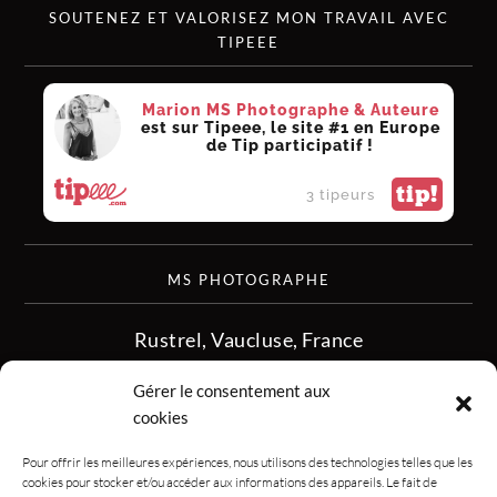
SOUTENEZ ET VALORISEZ MON TRAVAIL AVEC
TIPEEE
Marion MS Photographe & Auteure
est sur Tipeee, le site #1 en Europe
de Tip participatif !
tip!
3 tipeurs
MS PHOTOGRAPHE
Rustrel, Vaucluse, France
siret :513 349 902
Gérer le consentement aux
06.08.50.16.28
cookies
contact.msphotographe (at) gmail.com
Pour offrir les meilleures expériences, nous utilisons des technologies telles que les
cookies pour stocker et/ou accéder aux informations des appareils. Le fait de