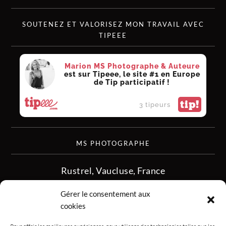
SOUTENEZ ET VALORISEZ MON TRAVAIL AVEC
TIPEEE
Marion MS Photographe & Auteure
est sur Tipeee, le site #1 en Europe
de Tip participatif !
tip!
3 tipeurs
MS PHOTOGRAPHE
Rustrel, Vaucluse, France
siret :513 349 902
Gérer le consentement aux
06.08.50.16.28
cookies
contact.msphotographe (at) gmail.com