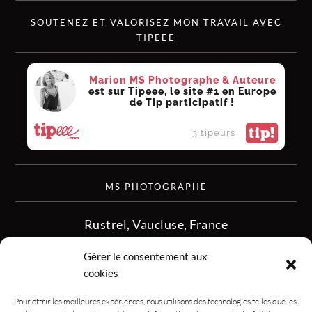
SOUTENEZ ET VALORISEZ MON TRAVAIL AVEC
TIPEEE
Marion MS Photographe & Auteure
est sur Tipeee, le site #1 en Europe
de Tip participatif !
tip!
3 tipeurs
MS PHOTOGRAPHE
Rustrel, Vaucluse, France
siret :513 349 902
Gérer le consentement aux
06.08.50.16.28
cookies
contact.msphotographe (at) gmail.com
Pour offrir les meilleures expériences, nous utilisons des technologies telles que les