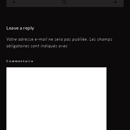
Leave a reply
Votre adresse e-mail ne sera pas publiée.
Les champs
obligatoires sont indiqués avec
*
Commentaire
*