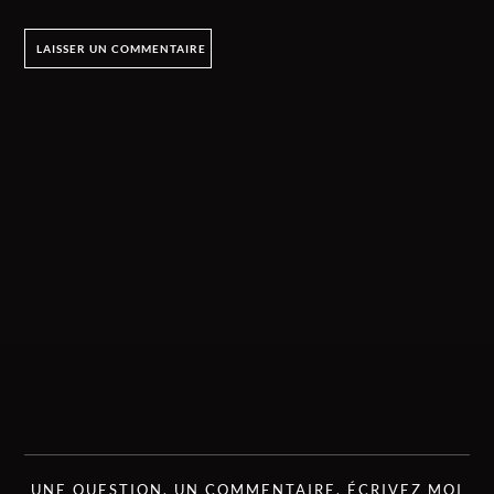
UNE QUESTION, UN COMMENTAIRE, ÉCRIVEZ MOI