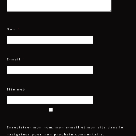
Nom
*
E-mail
*
Site web
Enregistrer mon nom, mon e-mail et mon site dans le
navigateur pour mon prochain commentaire.