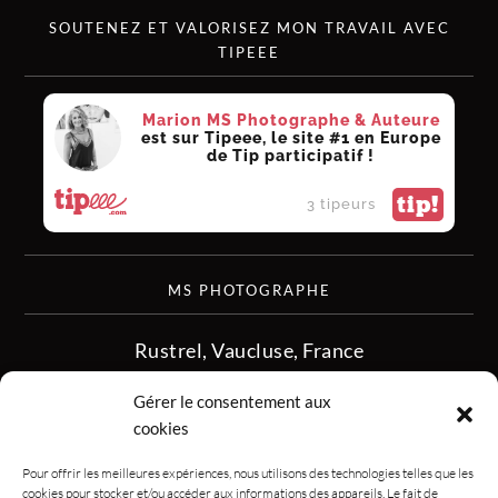
SOUTENEZ ET VALORISEZ MON TRAVAIL AVEC
TIPEEE
Marion MS Photographe & Auteure
est sur Tipeee, le site #1 en Europe
de Tip participatif !
tip!
3 tipeurs
MS PHOTOGRAPHE
Rustrel, Vaucluse, France
siret :513 349 902
Gérer le consentement aux
06.08.50.16.28
cookies
contact.msphotographe (at) gmail.com
Pour offrir les meilleures expériences, nous utilisons des technologies telles que les
cookies pour stocker et/ou accéder aux informations des appareils. Le fait de