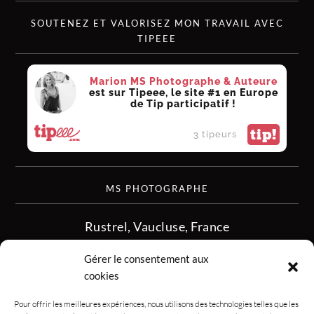
SOUTENEZ ET VALORISEZ MON TRAVAIL AVEC
TIPEEE
Marion MS Photographe & Auteure
est sur Tipeee, le site #1 en Europe
de Tip participatif !
tip!
3 tipeurs
MS PHOTOGRAPHE
Rustrel, Vaucluse, France
siret :513 349 902
Gérer le consentement aux
06.08.50.16.28
cookies
contact.msphotographe (at) gmail.com
Pour offrir les meilleures expériences, nous utilisons des technologies telles que les