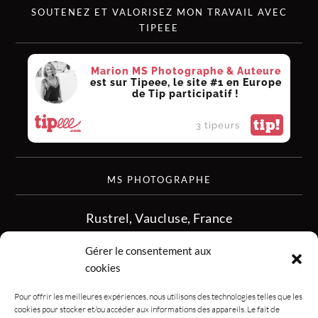
SOUTENEZ ET VALORISEZ MON TRAVAIL AVEC
TIPEEE
Marion MS Photographe & Auteure
est sur Tipeee, le site #1 en Europe
de Tip participatif !
tip!
3 tipeurs
MS PHOTOGRAPHE
Rustrel, Vaucluse, France
siret :513 349 902
Gérer le consentement aux
06.08.50.16.28
cookies
contact.msphotographe (at) gmail.com
Pour offrir les meilleures expériences, nous utilisons des technologies telles que les
cookies pour stocker et/ou accéder aux informations des appareils. Le fait de