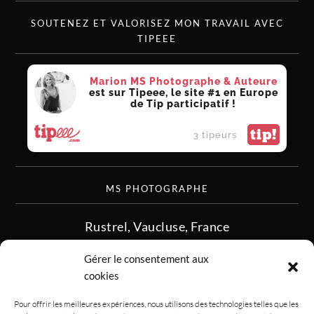
SOUTENEZ ET VALORISEZ MON TRAVAIL AVEC
TIPEEE
Marion MS Photographe & Auteure
est sur Tipeee, le site #1 en Europe
de Tip participatif !
tip!
3 tipeurs
MS PHOTOGRAPHE
Rustrel, Vaucluse, France
siret :513 349 902
Gérer le consentement aux
06.08.50.16.28
cookies
contact.msphotographe (at) gmail.com
Pour offrir les meilleures expériences, nous utilisons des technologies telles que les