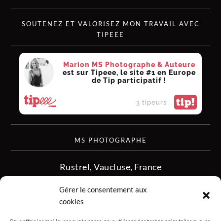
SOUTENEZ ET VALORISEZ MON TRAVAIL AVEC
TIPEEE
Marion MS Photographe & Auteure
est sur Tipeee, le site #1 en Europe
de Tip participatif !
tip!
3 tipeurs
MS PHOTOGRAPHE
Rustrel, Vaucluse, France
siret :513 349 902
Gérer le consentement aux
06.08.50.16.28
cookies
contact.msphotographe (at) gmail.com