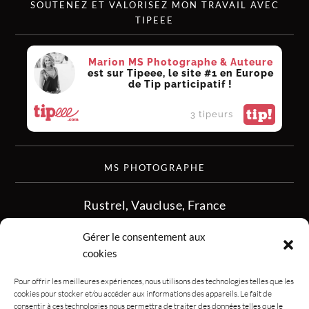
SOUTENEZ ET VALORISEZ MON TRAVAIL AVEC
TIPEEE
Marion MS Photographe & Auteure
est sur Tipeee, le site #1 en Europe
de Tip participatif !
tip!
3 tipeurs
MS PHOTOGRAPHE
Rustrel, Vaucluse, France
siret :513 349 902
Gérer le consentement aux
06.08.50.16.28
cookies
contact.msphotographe (at) gmail.com
Pour offrir les meilleures expériences, nous utilisons des technologies telles que les
cookies pour stocker et/ou accéder aux informations des appareils. Le fait de
consentir à ces technologies nous permettra de traiter des données telles que le