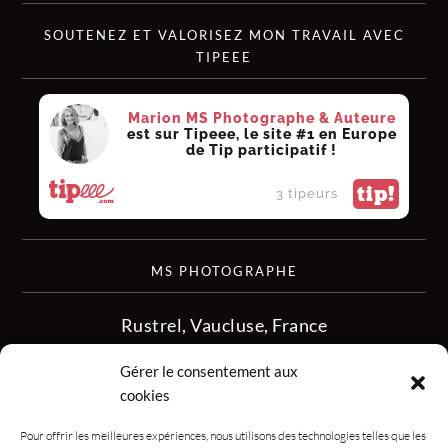
SOUTENEZ ET VALORISEZ MON TRAVAIL AVEC
TIPEEE
Marion MS Photographe & Auteure
est sur Tipeee, le site #1 en Europe
de Tip participatif !
tip!
3 tipeurs
MS PHOTOGRAPHE
Rustrel, Vaucluse, France
siret :513 349 902
Gérer le consentement aux
06.08.50.16.28
cookies
contact.msphotographe (at) gmail.com
Pour offrir les meilleures expériences, nous utilisons des technologies telles que les