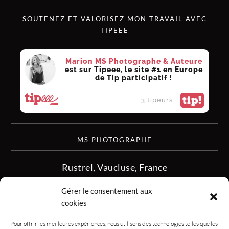
SOUTENEZ ET VALORISEZ MON TRAVAIL AVEC
TIPEEE
Marion MS Photographe & Auteure
est sur Tipeee, le site #1 en Europe
de Tip participatif !
tip!
3 tipeurs
MS PHOTOGRAPHE
Rustrel, Vaucluse, France
siret :513 349 902
Gérer le consentement aux
06.08.50.16.28
cookies
contact.msphotographe (at) gmail.com
Pour offrir les meilleures expériences, nous utilisons des technologies telles que les