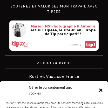
SOUTENEZ ET VALORISEZ MON TRAVAIL AVEC
TIPEEE
Marion MS Photographe & Auteure
est sur Tipeee, le site #1 en Europe
de Tip participatif !
tip!
3 tipeurs
MS PHOTOGRAPHE
Rustrel, Vaucluse, France
siret :513 349 902
Gérer le consentement aux
06.08.50.16.28
cookies
contact.msphotographe (at) gmail.com
Pour offrir les meilleures expériences, nous utilisons des technologies telles que les
cookies pour stocker et/ou accéder aux informations des appareils. Le fait de