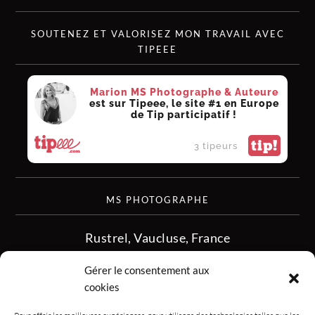
SOUTENEZ ET VALORISEZ MON TRAVAIL AVEC
TIPEEE
Marion MS Photographe & Auteure
est sur Tipeee, le site #1 en Europe
de Tip participatif !
tip!
3 tipeurs
MS PHOTOGRAPHE
Rustrel, Vaucluse, France
siret :513 349 902
Gérer le consentement aux
06.08.50.16.28
cookies
contact.msphotographe (at) gmail.com