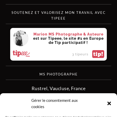
SOUTENEZ ET VALORISEZ MON TRAVAIL AVEC
TIPEEE
Marion MS Photographe & Auteure
est sur Tipeee, le site #1 en Europe
de Tip participatif !
tip!
3 tipeurs
MS PHOTOGRAPHE
Rustrel, Vaucluse, France
siret :513 349 902
Gérer le consentement aux
06.08.50.16.28
cookies
contact.msphotographe (at) gmail.com