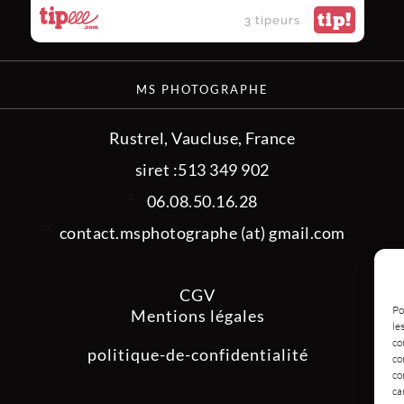
tip!
3 tipeurs
MS PHOTOGRAPHE
Rustrel, Vaucluse, France
siret :513 349 902
06.08.50.16.28
contact.msphotographe (at) gmail.com
CGV
Po
Mentions légales
le
co
politique-de-confidentialité
co
co
ca