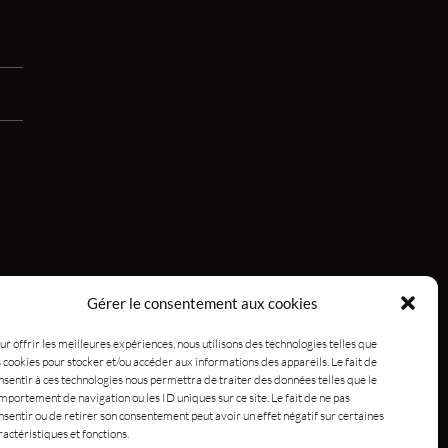
Gérer le consentement aux cookies
ur offrir les meilleures expériences, nous utilisons des technologies telles que
s cookies pour stocker et/ou accéder aux informations des appareils. Le fait de
nsentir à ces technologies nous permettra de traiter des données telles que le
mportement de navigation ou les ID uniques sur ce site. Le fait de ne pas
nsentir ou de retirer son consentement peut avoir un effet négatif sur certaines
ractéristiques et fonctions.