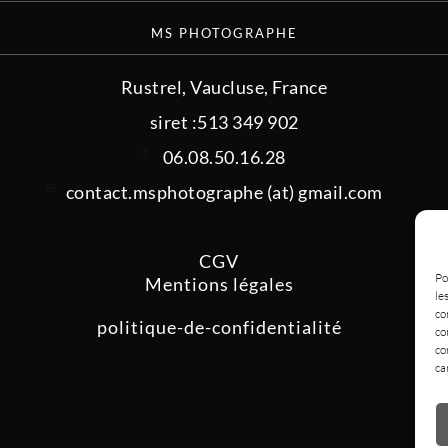
MS PHOTOGRAPHE
Rustrel, Vaucluse, France
siret :513 349 902
06.08.50.16.28
contact.msphotographe (at) gmail.com
CGV
Po
Mentions légales
le
co
politique-de-confidentialité
co
co
ca