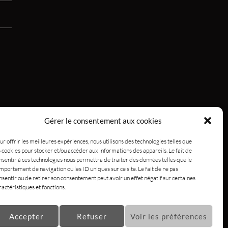
Gérer le consentement aux cookies
ur offrir les meilleures expériences, nous utilisons des technologies telles que
s cookies pour stocker et/ou accéder aux informations des appareils. Le fait de
nsentir à ces technologies nous permettra de traiter des données telles que le
mportement de navigation ou les ID uniques sur ce site. Le fait de ne pas
nsentir ou de retirer son consentement peut avoir un effet négatif sur certaines
ractéristiques et fonctions.
Accepter
Refuser
Voir les préférences