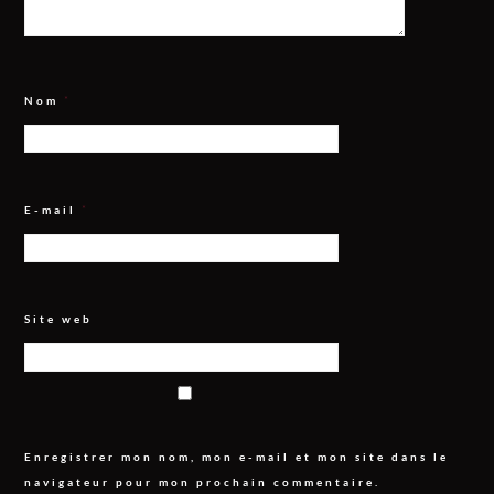
Nom
*
E-mail
*
Site web
Enregistrer mon nom, mon e-mail et mon site dans le
navigateur pour mon prochain commentaire.