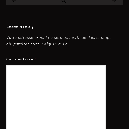
Leave a reply
Votre adresse e-mail ne sera pas publiée.
Les champs
obligatoires sont indiqués avec
*
Commentaire
*