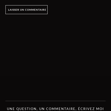
UNE QUESTION, UN COMMENTAIRE, ÉCRIVEZ MOI