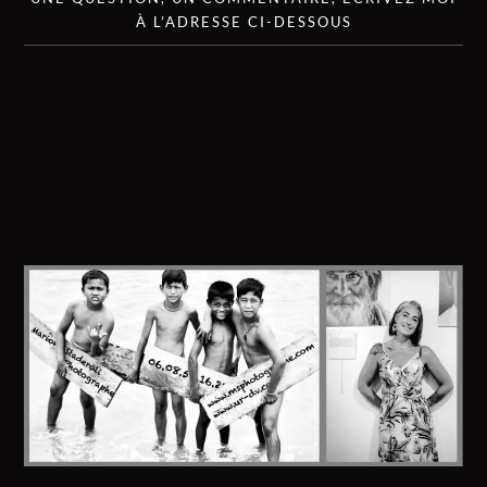
À L’ADRESSE CI-DESSOUS