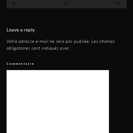
Leave a reply
Votre adresse e-mail ne sera pas publiée.
Les champs
obligatoires sont indiqués avec
*
Commentaire
*