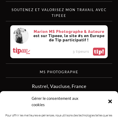
SOUTENEZ ET VALORISEZ MON TRAVAIL AVEC
TIPEEE
Marion MS Photographe & Auteure
est sur Tipeee, le site #1 en Europe
de Tip participatif !
tip!
3 tipeurs
MS PHOTOGRAPHE
Rustrel, Vaucluse, France
siret :513 349 902
Gérer le consentement aux
06.08.50.16.28
cookies
contact.msphotographe (at) gmail.com
Pour offrir les meilleures expériences, nous utilisons des technologies telles que les