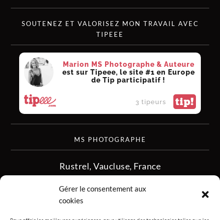
SOUTENEZ ET VALORISEZ MON TRAVAIL AVEC
TIPEEE
Marion MS Photographe & Auteure
est sur Tipeee, le site #1 en Europe
de Tip participatif !
tip!
3 tipeurs
MS PHOTOGRAPHE
Rustrel, Vaucluse, France
siret :513 349 902
Gérer le consentement aux
06.08.50.16.28
cookies
contact.msphotographe (at) gmail.com