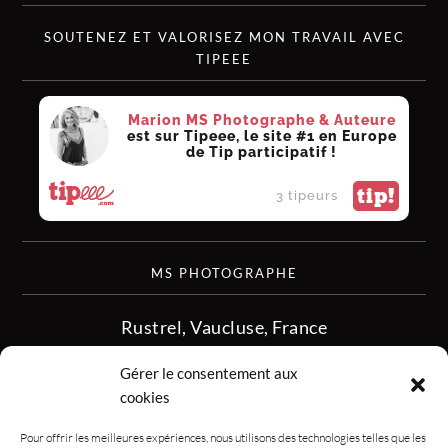
SOUTENEZ ET VALORISEZ MON TRAVAIL AVEC
TIPEEE
Marion MS Photographe & Auteure
est sur Tipeee, le site #1 en Europe
de Tip participatif !
tip!
3 tipeurs
MS PHOTOGRAPHE
Rustrel, Vaucluse, France
siret :513 349 902
Gérer le consentement aux
06.08.50.16.28
cookies
contact.msphotographe (at) gmail.com
Pour offrir les meilleures expériences, nous utilisons des technologies telles que les