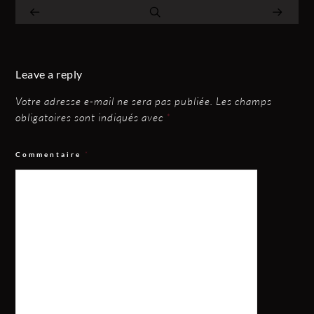
Leave a reply
Votre adresse e-mail ne sera pas publiée.
Les champs
obligatoires sont indiqués avec
*
Commentaire
*