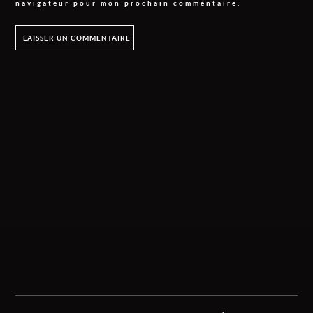
navigateur pour mon prochain commentaire.