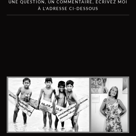
UNE QUESTION, UN COMMENTAIRE, ÉCRIVEZ MOI
À L’ADRESSE CI-DESSOUS