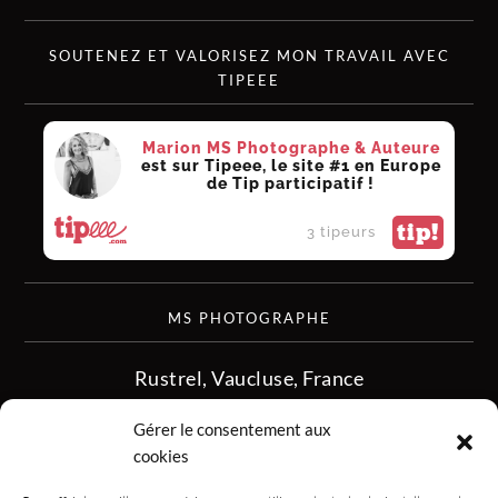
SOUTENEZ ET VALORISEZ MON TRAVAIL AVEC
TIPEEE
Marion MS Photographe & Auteure
est sur Tipeee, le site #1 en Europe
de Tip participatif !
tip!
3 tipeurs
MS PHOTOGRAPHE
Rustrel, Vaucluse, France
siret :513 349 902
Gérer le consentement aux
06.08.50.16.28
cookies
contact.msphotographe (at) gmail.com