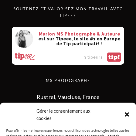
SOUTENEZ ET VALORISEZ MON TRAVAIL AVEC
TIPEEE
Marion MS Photographe & Auteure
est sur Tipeee, le site #1 en Europe
de Tip participatif !
tip!
3 tipeurs
MS PHOTOGRAPHE
Rustrel, Vaucluse, France
siret :513 349 902
Gérer le consentement aux
06.08.50.16.28
cookies
contact.msphotographe (at) gmail.com
Pour offrir les meilleures expériences, nous utilisons des technologies telles que les
cookies pour stocker et/ou accéder aux informations des appareils. Le fait de