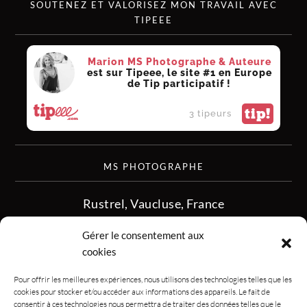
SOUTENEZ ET VALORISEZ MON TRAVAIL AVEC
TIPEEE
Marion MS Photographe & Auteure
est sur Tipeee, le site #1 en Europe
de Tip participatif !
tip!
3 tipeurs
MS PHOTOGRAPHE
Rustrel, Vaucluse, France
siret :513 349 902
Gérer le consentement aux
06.08.50.16.28
cookies
contact.msphotographe (at) gmail.com
Pour offrir les meilleures expériences, nous utilisons des technologies telles que les
cookies pour stocker et/ou accéder aux informations des appareils. Le fait de
consentir à ces technologies nous permettra de traiter des données telles que le