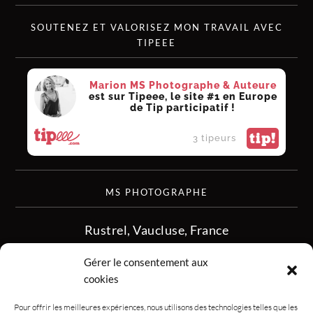
SOUTENEZ ET VALORISEZ MON TRAVAIL AVEC
TIPEEE
Marion MS Photographe & Auteure
est sur Tipeee, le site #1 en Europe
de Tip participatif !
tip!
3 tipeurs
MS PHOTOGRAPHE
Rustrel, Vaucluse, France
siret :513 349 902
Gérer le consentement aux
06.08.50.16.28
cookies
contact.msphotographe (at) gmail.com
Pour offrir les meilleures expériences, nous utilisons des technologies telles que les