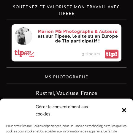
SOUTENEZ ET VALORISEZ MON TRAVAIL AVEC
TIPEEE
Marion MS Photographe & Auteure
est sur Tipeee, le site #1 en Europe
de Tip participatif !
tip!
3 tipeurs
MS PHOTOGRAPHE
Rustrel, Vaucluse, France
siret :513 349 902
Gérer le consentement aux
06.08.50.16.28
cookies
contact.msphotographe (at) gmail.com
Pour offrir les meilleures expériences, nous utilisons des technologies telles que les
cookies pour stocker et/ou accéder aux informations des appareils. Le fait de