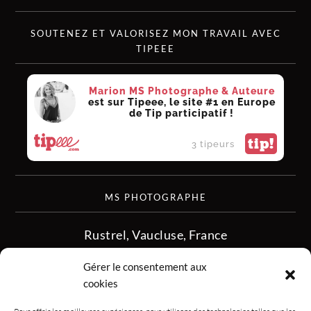
SOUTENEZ ET VALORISEZ MON TRAVAIL AVEC
TIPEEE
Marion MS Photographe & Auteure
est sur Tipeee, le site #1 en Europe
de Tip participatif !
tip!
3 tipeurs
MS PHOTOGRAPHE
Rustrel, Vaucluse, France
siret :513 349 902
Gérer le consentement aux
06.08.50.16.28
cookies
contact.msphotographe (at) gmail.com