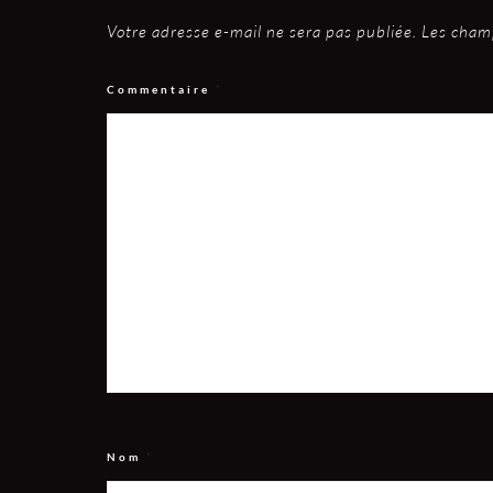
Votre adresse e-mail ne sera pas publiée.
Les champ
Commentaire
*
Nom
*