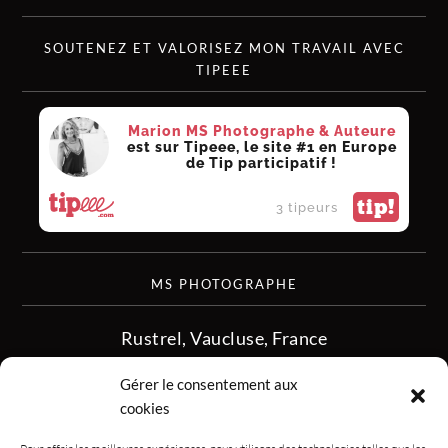
SOUTENEZ ET VALORISEZ MON TRAVAIL AVEC
TIPEEE
Marion MS Photographe & Auteure
est sur Tipeee, le site #1 en Europe
de Tip participatif !
tip!
3 tipeurs
MS PHOTOGRAPHE
Rustrel, Vaucluse, France
siret :513 349 902
Gérer le consentement aux
06.08.50.16.28
cookies
contact.msphotographe (at) gmail.com