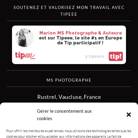
SOUTENEZ ET VALORISEZ MON TRAVAIL AVEC
TIPEEE
Marion MS Photographe & Auteure
est sur Tipeee, le site #1 en Europe
de Tip participatif !
tip!
3 tipeurs
MS PHOTOGRAPHE
Rustrel, Vaucluse, France
siret :513 349 902
Gérer le consentement aux
06.08.50.16.28
cookies
contact.msphotographe (at) gmail.com
Pour offrir les meilleures expériences, nous utilisons des technologies telles que les
cookies pour stocker et/ou accéder aux informations des appareils. Le fait de