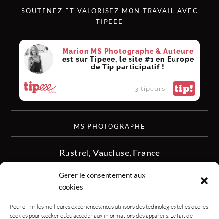
SOUTENEZ ET VALORISEZ MON TRAVAIL AVEC
TIPEEE
Marion MS Photographe & Auteure
est sur Tipeee, le site #1 en Europe
de Tip participatif !
tip!
3 tipeurs
MS PHOTOGRAPHE
Rustrel, Vaucluse, France
siret :513 349 902
Gérer le consentement aux
06.08.50.16.28
cookies
contact.msphotographe (at) gmail.com
Pour offrir les meilleures expériences, nous utilisons des technologies telles que les
cookies pour stocker et/ou accéder aux informations des appareils. Le fait de