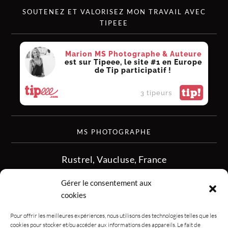
SOUTENEZ ET VALORISEZ MON TRAVAIL AVEC
TIPEEE
Marion MS Photographe & Auteure
est sur Tipeee, le site #1 en Europe
de Tip participatif !
tip!
3 tipeurs
MS PHOTOGRAPHE
Rustrel, Vaucluse, France
siret :513 349 902
Gérer le consentement aux
06.08.50.16.28
cookies
contact.msphotographe (at) gmail.com
Pour offrir les meilleures expériences, nous utilisons des technologies telles que les
cookies pour stocker et/ou accéder aux informations des appareils. Le fait de