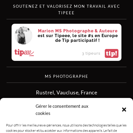
SOUTENEZ ET VALORISEZ MON TRAVAIL AVEC
TIPEEE
Marion MS Photographe & Auteure
est sur Tipeee, le site #1 en Europe
de Tip participatif !
tip!
3 tipeurs
MS PHOTOGRAPHE
Rustrel, Vaucluse, France
siret :513 349 902
Gérer le consentement aux
06.08.50.16.28
cookies
contact.msphotographe (at) gmail.com
Pour offrir les meilleures expériences, nous utilisons des technologies telles que les
cookies pour stocker et/ou accéder aux informations des appareils. Le fait de