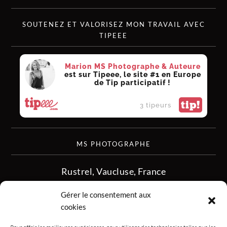
SOUTENEZ ET VALORISEZ MON TRAVAIL AVEC
TIPEEE
Marion MS Photographe & Auteure
est sur Tipeee, le site #1 en Europe
de Tip participatif !
tip!
3 tipeurs
MS PHOTOGRAPHE
Rustrel, Vaucluse, France
siret :513 349 902
Gérer le consentement aux
06.08.50.16.28
cookies
contact.msphotographe (at) gmail.com