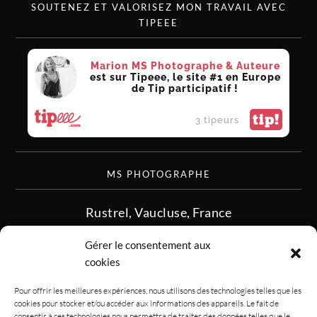
SOUTENEZ ET VALORISEZ MON TRAVAIL AVEC
TIPEEE
Marion MS Photographe & Auteure
est sur Tipeee, le site #1 en Europe
de Tip participatif !
tip!
3 tipeurs
MS PHOTOGRAPHE
Rustrel, Vaucluse, France
siret :513 349 902
Gérer le consentement aux
06.08.50.16.28
cookies
contact.msphotographe (at) gmail.com
Pour offrir les meilleures expériences, nous utilisons des technologies telles que les
cookies pour stocker et/ou accéder aux informations des appareils. Le fait de
consentir à ces technologies nous permettra de traiter des données telles que le